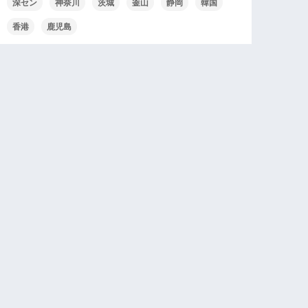
深セン
神奈川
茨城
釜山
静岡
韓国
香港
鹿児島