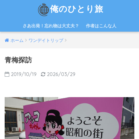
俺のひとり旅
さあ出発！忘れ物は大丈夫？
作者はこんな人
ホーム
ワンデイトリップ
青梅探訪
2019/10/19
2026/03/29